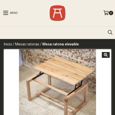
MENÚ
0
Inicio
/
Mesas ratonas
/
Mesa ratona elevable